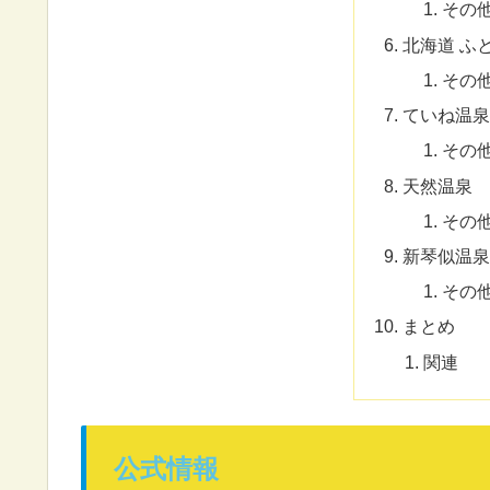
その
北海道 ふ
その
ていね温泉
その
天然温泉 
その
新琴似温泉
その
まとめ
関連
公式情報