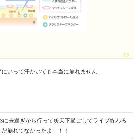
ブにいって汗かいても本当に崩れません。
Y2023に昼過ぎから行って炎天下過ごしてライブ終わる
まだ崩れてなかったよ！！！