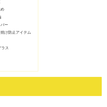
粧
止め
編
カバー
日焼け防止アイテム
グラス