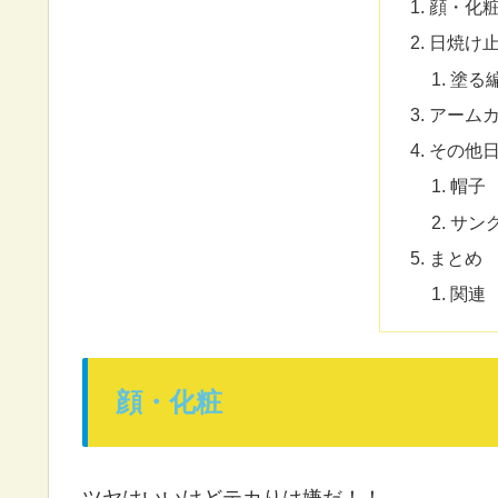
顔・化
日焼け
塗る
アーム
その他
帽子
サン
まとめ
関連
顔・化粧