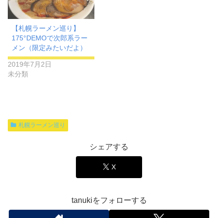
【札幌ラーメン巡り】
175°DEMOで次郎系ラー
メン（限定みたいだよ）
2019年7月2日
未分類
札幌ラーメン巡り
シェアする
X
tanukiをフォローする