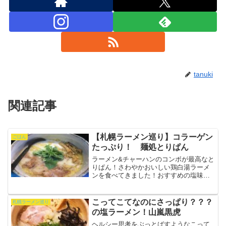
tanuki
関連記事
【札幌ラーメン巡り】コラーゲン
ごはん
たっぷり！ 麺処とりぱん
ラーメン&チャーハンのコンボが最高なと
りぱん！さわやかおいしい鶏白湯ラーメ
ンを食べてきました！おすすめの塩味と
チャーハンのレポですとりぱん麺処 とり
ぱん関連ランキング：ラーメン | 東本願
寺前駅、資生館小学校前駅、山鼻９条駅
こってこてなのにさっぱり？？？
札幌ラーメン巡り
店舗の外観！お祭...
の塩ラーメン！山嵐黒虎
ヘルシー思考をぶっとばすようなこって