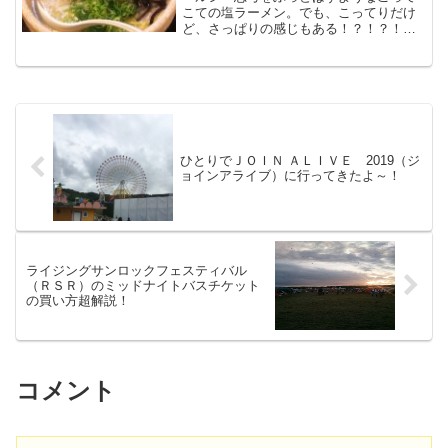
こての塩ラーメン。でも、こってりだけ
ど、さっぱりの感じもある！？！？！？
スープ完飲の誘惑といつも戦う必要があ
りますが、定期的にいきたくなる。トン
コツラーメンおすすめのお店です！山嵐
黒虎本店の山嵐は平岸にあ...
ひとりでＪＯＩＮ ＡＬＩＶＥ 2019（ジ
ョインアライブ）に行ってきたよ～！
ライジングサンロックフェスティバル
（ＲＳＲ）のミッドナイトバスチケット
の買い方超解説！
コメント