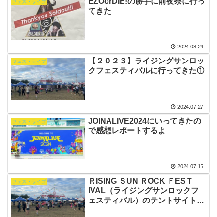
EZOorDIE!の勝手に前夜祭に行っ
フェス・ライブ
てきた
2024.08.24
【２０２３】ライジングサンロッ
フェス・ライブ
クフェスティバルに行ってきた①
2024.07.27
JOINALIVE2024にいってきたの
フェス・ライブ
で感想レポートするよ
2024.07.15
ＲISING ＳUN ＲOCK ＦESＴ
フェス・ライブ
IVAL（ライジングサンロックフ
ェスティバル）のテントサイト付
通し入場券の抽選が始まったよ！