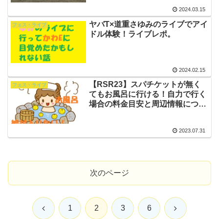
2024.03.15
ヤバT×道重さゆみのライブでアイ
フェス・ライブ
ドル体験！ライブレポ。
2024.02.15
【RSR23】スパチケットが無く
フェス・ライブ
てもお風呂に行ける！自力で行く
場合の料金目安と周辺情報につい
てまとめ
2023.07.31
次のページ
前
次
1
2
3
6