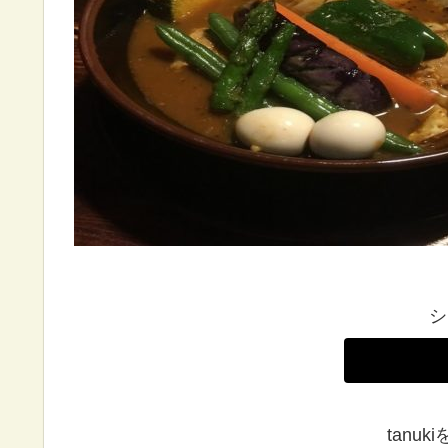
シ
tanu